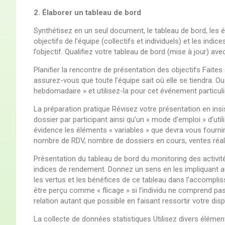
2. Élaborer un tableau de bord
Synthétisez en un seul document, le tableau de bord, les é
objectifs de l’équipe (collectifs et individuels) et les indic
l’objectif. Qualifiez votre tableau de bord (mise à jour) av
Planifier la rencontre de présentation des objectifs Faites
assurez-vous que toute l’équipe sait où elle se tiendra. O
hebdomadaire » et utilisez-la pour cet événement particuli
La préparation pratique Révisez votre présentation en insi
dossier par participant ainsi qu’un « mode d’emploi » d’uti
évidence les éléments « variables » que devra vous fournir
nombre de RDV, nombre de dossiers en cours, ventes réal
Présentation du tableau de bord du monitoring des activi
indices de rendement. Donnez un sens en les impliquant au
les vertus et les bénéfices de ce tableau dans l’accompliss
être perçu comme « flicage » si l’individu ne comprend pa
relation autant que possible en faisant ressortir votre dispo
La collecte de données statistiques Utilisez divers éléme