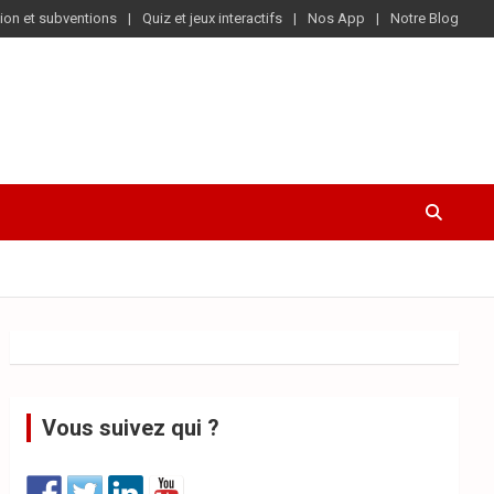
ion et subventions
Quiz et jeux interactifs
Nos App
Notre Blog
Vous suivez qui ?